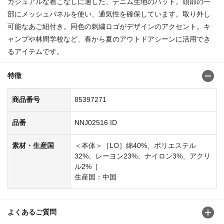
カジュアルな着こなしに適した、デニム生地のハット。頭部の一
部にメッシュパネルを使い、通気性を確保しています。取り外し
可能なあご紐付き。同色の刺繍ロゴがデザインのアクセント。キ
ャンプや林間学校など、春から夏のアウトドアシーンに活用でき
るアイテムです。
特徴
商品番号
85397271
品番
NNJ02516 ID
素材・生産国
＜本体＞［LO］綿40%、ポリエステル
32%、レーヨン23%、ナイロン3%、アクリ
ル2%［
生産国：中国
よくあるご質問