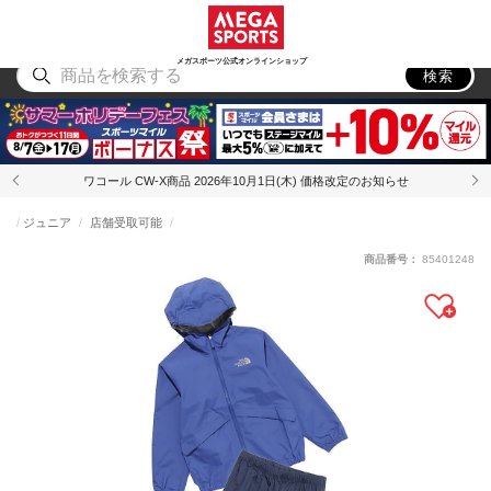
スポーツ
アウトドア
ブランド
アイテム
から探す
から探す
から探す
から探す
メガスポーツ公式オンラインショップ
検索
ワコール CW-X商品 2026年10月1日(木) 価格改定のお知らせ
ジュニア
店舗受取可能
商品番号：
85401248