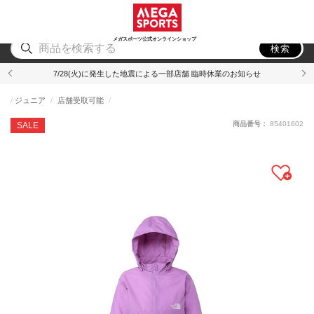
スポーツ
アウトドア
ブランド
アイテム
から探す
から探す
から探す
から探す
メガスポーツ公式オンラインショップ
検索
7/28(火)に発生した地震による一部店舗 臨時休業のお知らせ
ジュニア
店舗受取可能
商品番号：
85401602
SALE