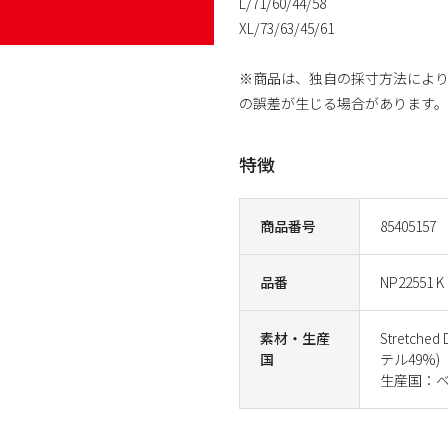
L/71/60/44/58
XL/73/63/45/61
※商品は、独自の採寸方法により
の誤差が生じる場合があります。
特徴
商品番号
85405157
品番
NP22551 K
素材・生産
Stretch
国
テル49%)
生産国：