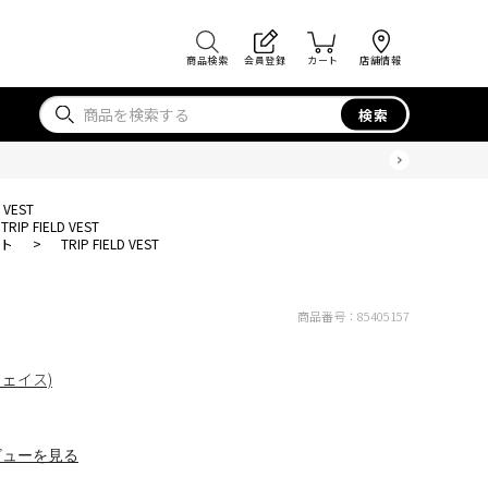
商品検索
会員登録
カート
店舗情報
検索
D VEST
TRIP FIELD VEST
ト
>
TRIP FIELD VEST
商品番号：
85405157
フェイス)
ビューを見る