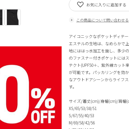
お気に入りに追加する
この商品について問い合わせる
アイコニックなポケットディテ
エステルの生地は、なめらかで
地にははっ水加工を施し、多少の
のファスナー付きポケットにはス
テクト(UPF50＋、紫外線カッ
が可能です。パッカリングを効か
なアウトドアシーンからライフス
す。
サイズ/着丈(cm)/身幅(cm)/肩幅(c
XS/65/53/38/51
S/67/55/40/53
M/69/58/42/56