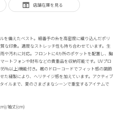
ールを備えたベスト。細番手の糸を高密度に織り込んだポリ
上質な印象。適度なストレッチ性も持ち合わせています。生
雨や汚れに対応。フロントに4カ所のポケットを配置し、胸
マートフォンや財布などの貴重品を収納可能です。UVプロ
ト率95%以上)機能付き。裾のドローコードでフィット感の調節
せた縫製により、ヘリテイジ感を加えています。アクティブ
タイルまで、夏のさまざまなシーンで重宝するアイテムで
m)/袖丈(cm)