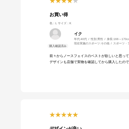
お買い得
色：L
サイズ：K
イク
年代:
40代
性別:
男性
身長:
166～170c
現在実施のスポーツ:
その他
スポーツ・
前々からノースフェイスのベストが欲しいと思って
デザインも店舗で実物を確認してから購入したので
デザインが良い