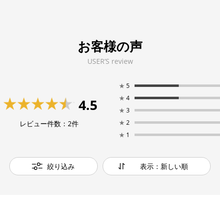
お客様の声
USER’S review
★
5
★
4
4.5
★
3
★
2
レビュー件数：
2
件
★
1
絞り込み
表示：新しい順