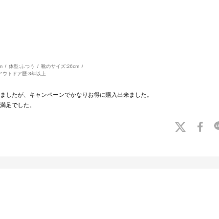
m
体型:
ふつう
靴のサイズ:
26cm
アウトドア歴:
3年以上
ましたが、キャンペーンでかなりお得に購入出来ました。
満足でした。