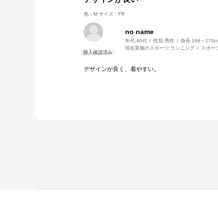
色：M
サイズ：FR
no name
年代:
40代
性別:
男性
身長:
166～170c
現在実施のスポーツ:
ランニング
スポー
デザインが良く、着やすい。