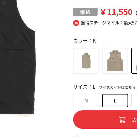
￥11,550
獲得ステージマイル：最大
5
カラー：K
サイズ：L
サイズガイドはこちら
M
L