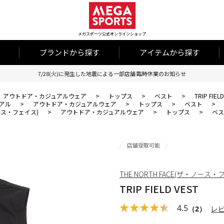
メガスポーツ公式オンラインショップ
ブランドから探す
アイテムから探す
7/28(火)に発生した地震による一部店舗 臨時休業のお知らせ
アウトドア・カジュアルウェア
>
トップス
>
ベスト
>
TRIP FIEL
アル
>
アウトドア・カジュアルウェア
>
トップス
>
ベスト
>
・ノース・フェイス)
>
アウトドア・カジュアルウェア
>
トップス
>
ベス
店舗受取可能
THE NORTH FACE(ザ・ノース・
TRIP FIELD VEST
4.5
（2）
レ