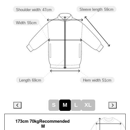
Sleeve length
59cm
Shoulder width
47cm
Width
55cm
Length
69cm
Hem width
51cm
S
M
L
XL
173cm 70kgRecommended
M