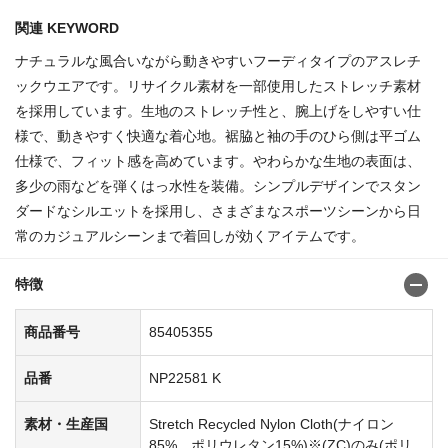
関連 KEYWORD
ナチュラルな風合いながら動きやすいフーディタイプのアスレチ
ックウエアです。リサイクル素材を一部使用したストレッチ素材
を採用しています。生地のストレッチ性と、腕上げをしやすい仕
様で、動きやすく快適な着心地。裾脇と袖の手のひら側は平ゴム
仕様で、フィット感を高めています。やわらかな生地の表面は、
多少の雨などを弾くはっ水性を装備。シンプルデザインでスタン
ダードなシルエットを採用し、さまざまなスポーツシーンから日
常のカジュアルシーンまで着回しが効くアイテムです。
特徴
商品番号
85405355
品番
NP22581 K
素材・生産国
Stretch Recycled Nylon Cloth(ナイロン
85%、ポリウレタン15%)※(ZC)のみ(ポリ