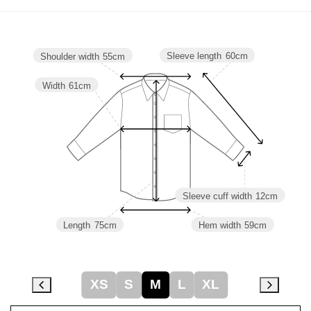
Sleeve length
60cm
Shoulder width
55cm
Width
61cm
Sleeve cuff width
12cm
Length
75cm
Hem width
59cm
XS
S
M
L
XL