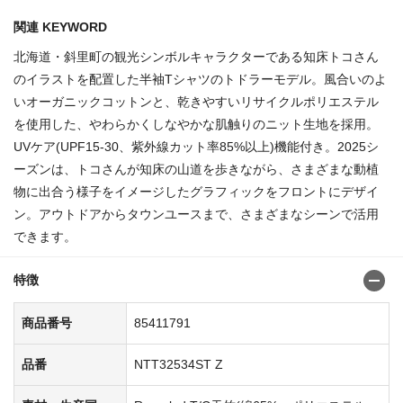
関連 KEYWORD
北海道・斜里町の観光シンボルキャラクターである知床トコさん
のイラストを配置した半袖Tシャツのトドラーモデル。風合いのよ
いオーガニックコットンと、乾きやすいリサイクルポリエステル
を使用した、やわらかくしなやかな肌触りのニット生地を採用。
UVケア(UPF15-30、紫外線カット率85%以上)機能付き。2025シ
ーズンは、トコさんが知床の山道を歩きながら、さまざまな動植
物に出合う様子をイメージしたグラフィックをフロントにデザイ
ン。アウトドアからタウンユースまで、さまざまなシーンで活用
できます。
特徴
商品番号
85411791
品番
NTT32534ST Z