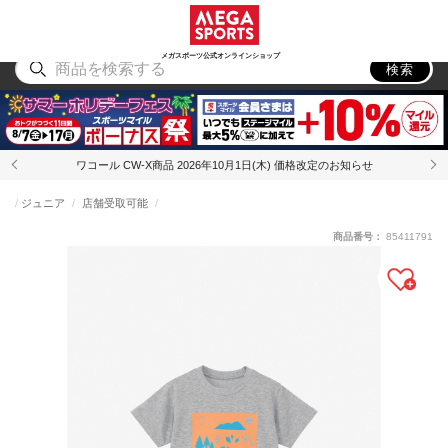
スポーツ
アウトドア
ブランド
アイテム
から探す
から探す
から探す
から探す
メガスポーツ公式オンラインショップ
検索
ワコール CW-X商品 2026年10月1日(木) 価格改定のお知らせ
ジュニア
店舗受取可能
商品番号：
85411791