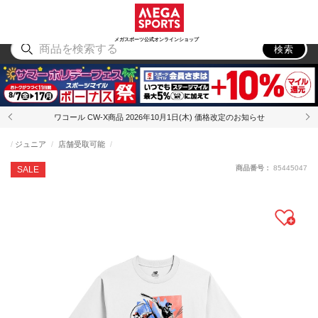
スポーツ
アウトドア
ブランド
アイテム
から探す
から探す
から探す
から探す
メガスポーツ公式オンラインショップ
検索
ワコール CW-X商品 2026年10月1日(木) 価格改定のお知らせ
ジュニア
店舗受取可能
商品番号：
85445047
SALE