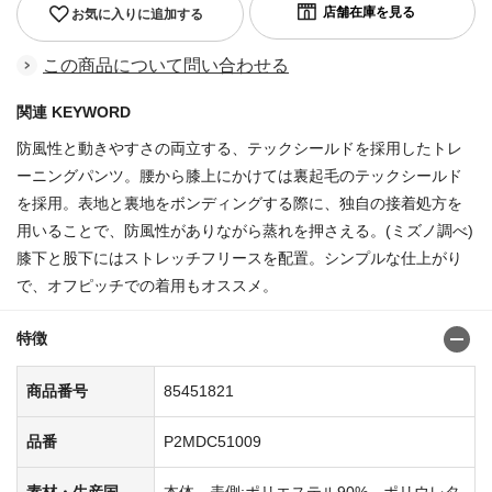
お気に入りに追加する
この商品について問い合わせる
関連 KEYWORD
防風性と動きやすさの両立する、テックシールドを採用したトレ
ーニングパンツ。腰から膝上にかけては裏起毛のテックシールド
を採用。表地と裏地をボンディングする際に、独自の接着処方を
用いることで、防風性がありながら蒸れを押さえる。(ミズノ調べ)
膝下と股下にはストレッチフリースを配置。シンプルな仕上がり
で、オフピッチでの着用もオススメ。
特徴
商品番号
85451821
品番
P2MDC51009
素材・生産国
本体、表側:ポリエステル90%、ポリウレタ