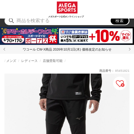
スポーツ
アウトドア
ブランド
アイテム
から探す
から探す
から探す
から探す
メガスポーツ公式オンラインショップ
検索
ワコール CW-X商品 2026年10月1日(木) 価格改定のお知らせ
メンズ
レディース
店舗受取可能
商品番号：
85451821