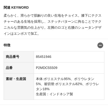
関連 KEYWORD
柔らかく、滑らかで肌触りの良い生地をチョイス。膝下にテクス
チャーのある生地を採用し、ステッチパターンに拘ることでテク
ニカルな雰囲気の仕上がり。左脚のロゴと右腰のシュータンデザ
インはエンボスで加工。
特徴
商品番号
85451946
品番
P2MDC55509
素材・生産国
本体:ポリエステル95%、ポリウレタン
5%、裾切替:ポリエステル82%、ポリウレ
タン18%
生産国：インドネシア製