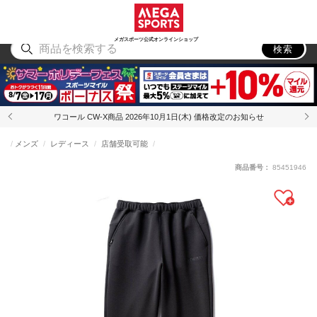
スポーツ
アウトドア
ブランド
アイテム
から探す
から探す
から探す
から探す
メガスポーツ公式オンラインショップ
検索
ワコール CW-X商品 2026年10月1日(木) 価格改定のお知らせ
メンズ
レディース
店舗受取可能
商品番号：
85451946