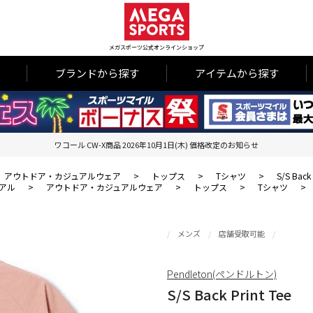
メガスポーツ公式オンラインショップ
ブランドから探す
アイテムから探す
ワコール CW-X商品 2026年10月1日(木) 価格改定のお知らせ
アウトドア・カジュアルウェア
>
トップス
>
Tシャツ
>
S/S Back 
アル
>
アウトドア・カジュアルウェア
>
トップス
>
Tシャツ
>
メンズ
店舗受取可能
Pendleton(ペンドルトン)
S/S Back Print Tee