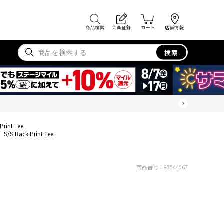
商品検索
会員登録
カート
店舗情報
検索
Print Tee
S/S Back Print Tee
商品番号：
85544567