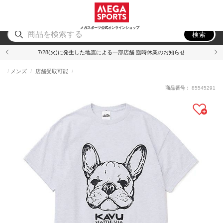
スポーツ
アウトドア
ブランド
アイテム
から探す
から探す
から探す
から探す
メガスポーツ公式オンラインショップ
検索
7/28(火)に発生した地震による一部店舗 臨時休業のお知らせ
メンズ
店舗受取可能
商品番号：
85545291