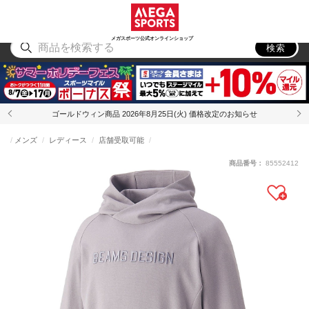
スポーツ
アウトドア
ブランド
アイテム
から探す
から探す
から探す
から探す
メガスポーツ公式オンラインショップ
検索
ゴールドウィン商品 2026年8月25日(火) 価格改定のお知らせ
メンズ
レディース
店舗受取可能
商品番号：
85552412