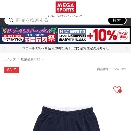
スポーツ
アウトドア
ブランド
アイテム
から探す
から探す
から探す
から探す
メガスポーツ公式オンラインショップ
検索
ワコール CW-X商品 2026年10月1日(木) 価格改定のお知らせ
メンズ
店舗受取可能
商品番号：
85576924
SALE