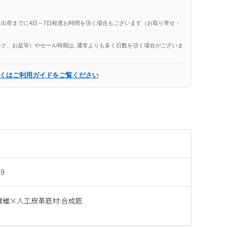
出荷までに4日～7日程度お時間を頂く場合もございます（お取り寄せ・
ク、お盆等）やセール時期は, 通常よりも多く日数を頂く場合がございま
くはご利用ガイドをご覧ください
49
繊維×人工皮革底材:合成底
ー