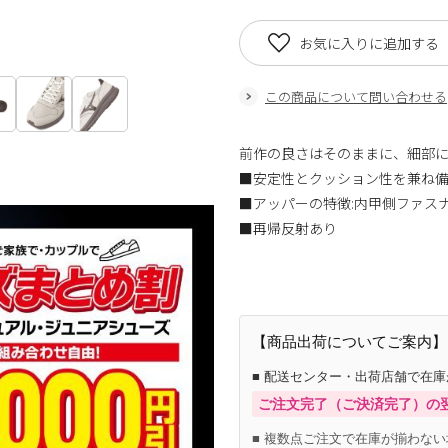
お気に入りに追加する
この商品について問い合わせる
前作の良さはそのままに、細部
■安定性とクッション性を兼ね
■アッパーの特徴:内甲側ファス
■再帰反射あり
【商品出荷についてご案内】
■ 配送センター・出荷店舗で在
ご注文完了（ご決済完了）の
■ 複数点ご注文で在庫が揃わない