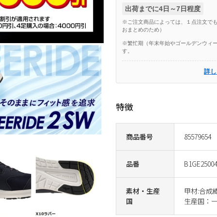
出荷までに4日～7日程度
※ご注文商品によっては、１点注文でも
おまとめのため）
※繁忙期（年末年始やゴールデンウィー
す。
詳し
特徴
商品番号
85579654
品番
B1GE2500
素材・生産
甲材:合成
国
生産国：