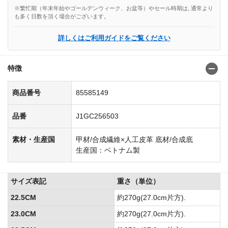
※繁忙期（年末年始やゴールデンウィーク、お盆等）やセール時期は, 通常より
も多く日数を頂く場合がございます。
詳しくはご利用ガイドをご覧ください
特徴
商品番号
85585149
品番
J1GC256503
素材・生産国
甲材/合成繊維×人工皮革 底材/合成底
生産国：ベトナム製
サイズ表記
重さ（単位）
22.5CM
約270g(27.0cm片方).
23.0CM
約270g(27.0cm片方).