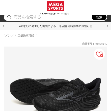
スポーツ
アウトドア
ブランド
アイテム
から探す
から探す
から探す
から探す
メガスポーツ公式オンラインショップ
検索
7/28(火)に発生した地震による一部店舗 臨時休業のお知らせ
メンズ
店舗受取可能
商品番号：
85585149