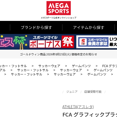
メガスポーツ公式オンラインショップ
ブランドから探す
アイテムから探す
ゴールドウィン商品 2026年8月25日(火) 価格改定のお知らせ
ッカー・フットサル
>
サッカーウェア
>
ゲームパンツ
>
FCA グ
アル
>
サッカー・フットサル
>
サッカーウェア
>
ゲームパンツ
>
サッカー・フットサル
>
サッカーウェア
>
ゲームパンツ
>
ジュニア
店舗受取可能
ATHLETA(アスレタ)
FCA グラフィックプラ