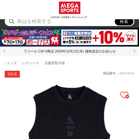
スポーツ
アウトドア
ブランド
アイテム
から探す
から探す
から探す
から探す
メガスポーツ公式オンラインショップ
検索
ワコール CW-X商品 2026年10月1日(木) 価格改定のお知らせ
メンズ
レディース
店舗受取可能
商品番号：
85623528
SALE