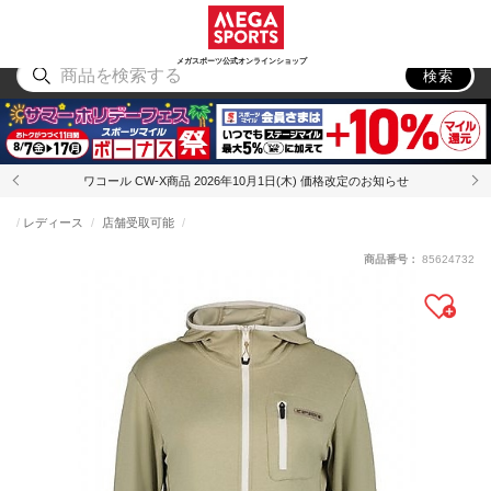
スポーツ
アウトドア
ブランド
アイテム
から探す
から探す
から探す
から探す
メガスポーツ公式オンラインショップ
検索
ワコール CW-X商品 2026年10月1日(木) 価格改定のお知らせ
レディース
店舗受取可能
商品番号：
85624732