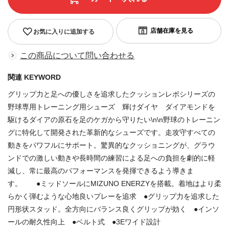
お気に入りに追加する
この商品について問い合わせる
関連 KEYWORD
グリップ力と足への優しさを追求したクッションレボシリーズの
野球専用トレーニング用シューズ 輝けダイヤ ダイアモンドを
駆けるダイアの原石を足のケガから守りたい\n\n野球のトレーニン
グに特化して開発された革新的なシューズです。走攻守すべての
動きをパワフルにサポート。驚異的なクッショニングが、グラウ
ンドでの激しい動きや長時間の練習による足への負担を劇的に軽
減し、常に最高のパフォーマンスを発揮できるよう導きま
す。 ●ミッドソールにMIZUNO ENERZYを搭載。着地はより柔
らかく弾むような心地良いプレーを追求 ●グリップ力を追求した
円形状スタッド。全方向にバランス良くグリップが効く ●インソ
ールの耐久性向上 ●ベルト式 ●3Eワイド設計