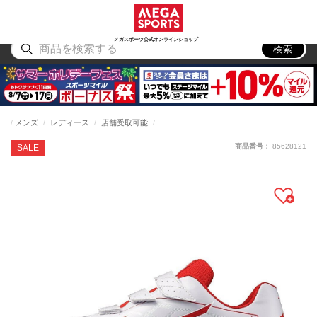
スポーツ
アウトドア
ブランド
アイテム
から探す
から探す
から探す
から探す
メガスポーツ公式オンラインショップ
検索
メンズ
レディース
店舗受取可能
商品番号：
85628121
SALE