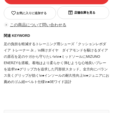
お気に入りに追加する
この商品について問い合わせる
関連 KEYWORD
足の負担を軽減するトレーニング用シューズ「クッションレボダ
イア トレーナー Jr.」\n輝けダイヤ ダイアモンドを駆けるダイア
の原石を足のケガから守りたい\n\n●ミッドソールにMIZUNO
ENERZYを搭載。着地はより柔らかく弾むような心地良いプレー
を追求\n●グリップ力を追求した円形状スタッド。全方向にバラン
ス良くグリップが効く\n●インソールの耐久性向上\n●ジュニアにお
薦めのゴム紐×ベルト仕様\n●3Eワイド設計
商品番号：85628287