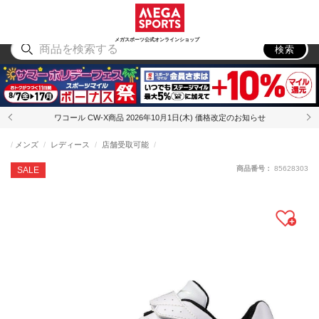
スポーツ
アウトドア
ブランド
アイテム
から探す
から探す
から探す
から探す
メガスポーツ公式オンラインショップ
検索
ワコール CW-X商品 2026年10月1日(木) 価格改定のお知らせ
メンズ
レディース
店舗受取可能
商品番号：
85628303
SALE