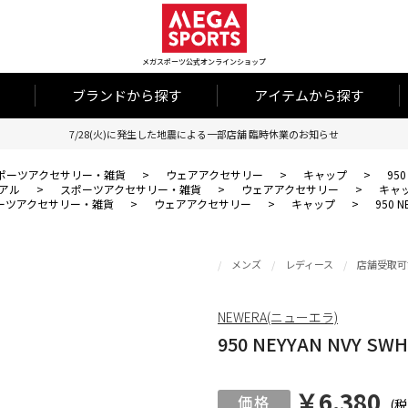
メガスポーツ公式オンラインショップ
ブランドから探す
アイテムから探す
7/28(火)に発生した地震による一部店舗 臨時休業のお知らせ
ポーツアクセサリー・雑貨
>
ウェアアクセサリー
>
キャップ
>
950
アル
>
スポーツアクセサリー・雑貨
>
ウェアアクセサリー
>
キャ
ーツアクセサリー・雑貨
>
ウェアアクセサリー
>
キャップ
>
950 N
メンズ
レディース
店舗受取可
NEWERA(ニューエラ)
950 NEYYAN NVY SWHI
￥6,380
(税