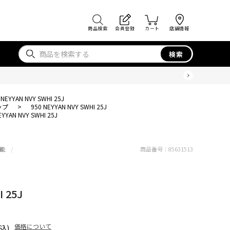
商品検索
会員登録
カート
店舗情報
検索
 NEYYAN NVY SWHI 25J
ップ
>
950 NEYYAN NVY SWHI 25J
EYYAN NVY SWHI 25J
能
商品番号：
85631513
 25J
価格について
込)