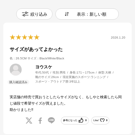
絞り込み
表示：新しい順
2026.1.20
サイズがあってよかった
色：26.5CM
サイズ：Black/White/Black
ヨウスケ
年代:
50代
性別:
男性
身長:
171～175cm
体型:
大柄
靴のサイズ:
26cm
現在実施のスポーツ:
ランニング
スポーツ・アウトドア歴:
3年以上
実店舗の特売で買おうとしたらサイズがなく、もしやと検索したら同
じ値段で希望サイズが買えました。
助かりました!!
参考になった
0
Like!
0