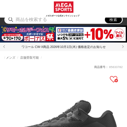
スポーツ
アウトドア
ブランド
アイテム
から探す
から探す
から探す
から探す
メガスポーツ公式オンラインショップ
検索
ワコール CW-X商品 2026年10月1日(木) 価格改定のお知らせ
メンズ
店舗受取可能
商品番号：
85633782