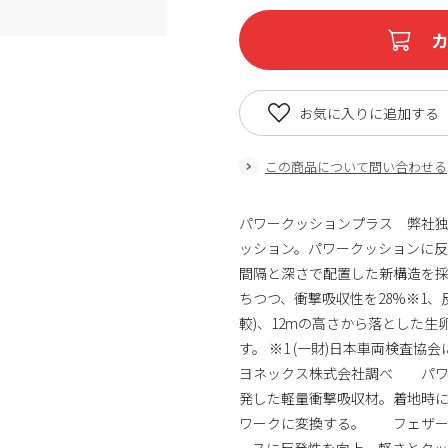
お気に入りに追加する
この商品について問い合わせる
パワークッションプラス 弊社
ッション。パワークッションに
間隔と深さで配置した新構造を
ちつつ、衝撃吸収性を28%※1、反
較)、12mの高さから落とした
す。 ※1 (一財)日本車両検査協会
ヨネックス株式会社調べ パワ
発した軽量衝撃吸収材。着地時
ワークに変換する。 フェザー
ースに反発性を向上。軽さとク