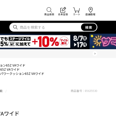
商品検索
会員登録
カート
店舗情報
検索
ン65Z VAワイド
5Z VAワイド
パワークッション65Z VAワイド
能
商品番号：
85635530
VAワイド