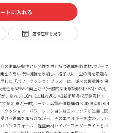
カートに入れる
独自の衝撃吸収性と反発性を併せ持つ衝撃吸収素材パワーク
反発性の高い特殊樹脂を添加し、格子状に＋型の溝を最適な
採用した「パワークッションプラス」は、従来の軽量性を保
発性を62%※2向上させ(一般的な衝撃吸収材[EVA]との比
生卵が、割れずに6m以上跳ね返る※3新衝撃吸収反発素材で
にて測定 ※2 (一財)ボーケン品質評価機構調べ JIS法準用 ※4
ークッション パワークッションはヨネックスが独自に開
に受ける衝撃を和らげながら、そのエネルギーを次のフット
バウンスフォーム 軽量素材ハイパーフェザーライトをベ
ッション性を維持しつつも高い推進力を実現する。 パワ