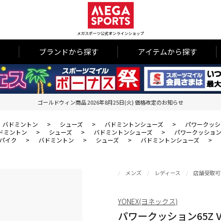
メガスポーツ公式オンラインショップ
ブランドから探す
アイテムから探す
ゴールドウィン商品 2026年8月25日(火) 価格改定のお知らせ
バドミントン
>
シューズ
>
バドミントンシューズ
>
パワークッショ
ドミントン
>
シューズ
>
バドミントンシューズ
>
パワークッション6
パイク
>
バドミントン
>
シューズ
>
バドミントンシューズ
>
メンズ
レディース
店舗受取可
YONEX(ヨネックス)
パワークッション65Z 