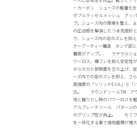
ーカーボン シューズの軽量化
ダブルラッセルメッシュ アッ
プ。シューズ内の環境を整え、
の圧迫感を解消したつま先設計
で、シューズ内の足のズレを抑
ナーブーティー構造 タング部と
着度がアップ。 ラテラルシェル
ワーロス、横ブレを抑え安定性
からカカト部側面を立ち上げ、
ーズ内での足のズレを抑え、さ
高強度の「ソリッドE.V.A.」
立。 ラウンドソールTM ア
地と蹴りだし時のパワーロスを
アルブレードソール パターン
のグリップ性が向上。 セミワ
を一体化する事で接地面積が増大