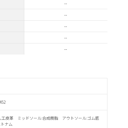
--
--
--
--
--
452
人工皮革 ミッドソール:合成樹脂 アウトソール:ゴム底
ベトナム