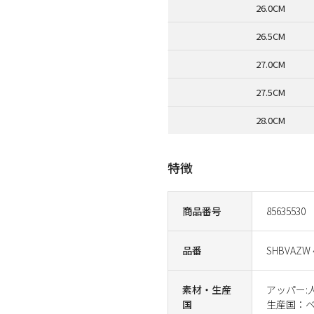
26.0CM
26.5CM
27.0CM
27.5CM
28.0CM
特徴
商品番号
85635530
品番
SHBVAZW 
素材・生産
アッパー:
国
生産国：