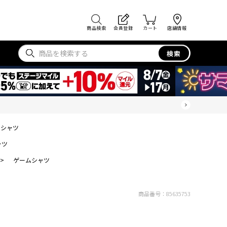
商品検索
会員登録
カート
店舗情報
検索
ムシャツ
ツ
ャツ
>
ゲームシャツ
商品番号：
85635753