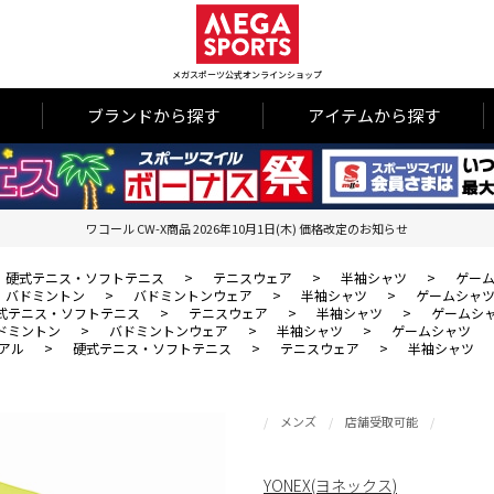
メガスポーツ公式オンラインショップ
ブランドから探す
アイテムから探す
ワコール CW-X商品 2026年10月1日(木) 価格改定のお知らせ
硬式テニス・ソフトテニス
>
テニスウェア
>
半袖シャツ
>
ゲー
バドミントン
>
バドミントンウェア
>
半袖シャツ
>
ゲームシャ
式テニス・ソフトテニス
>
テニスウェア
>
半袖シャツ
>
ゲームシ
ドミントン
>
バドミントンウェア
>
半袖シャツ
>
ゲームシャツ
アル
>
硬式テニス・ソフトテニス
>
テニスウェア
>
半袖シャツ
メンズ
店舗受取可能
YONEX(ヨネックス)