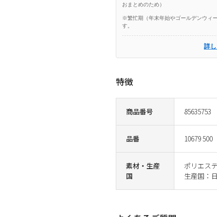
おまとめのため）
※繁忙期（年末年始やゴールデンウィー
す。
詳し
特徴
商品番号
85635753
品番
10679 500
素材・生産
ポリエス
国
生産国：