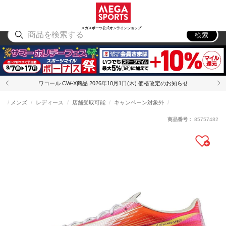
スポーツ
アウトドア
ブランド
アイテム
から探す
から探す
から探す
から探す
メガスポーツ公式オンラインショップ
検索
ワコール CW-X商品 2026年10月1日(木) 価格改定のお知らせ
メンズ
レディース
店舗受取可能
キャンペーン対象外
商品番号：
85757482