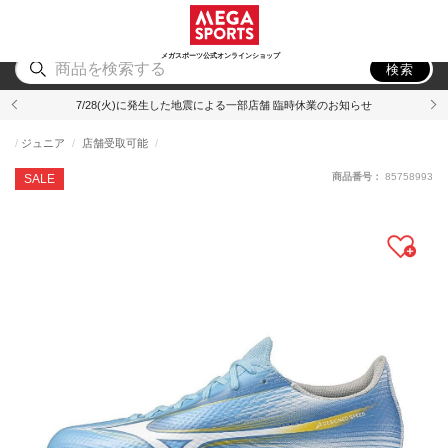
スポーツ
アウトドア
ブランド
アイテム
から探す
から探す
から探す
から探す
メガスポーツ公式オンラインショップ
検索
7/28(火)に発生した地震による一部店舗 臨時休業のお知らせ
ジュニア
店舗受取可能
商品番号：
85758993
SALE