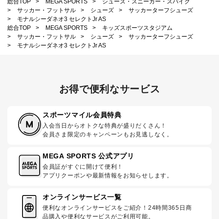
総合TOP
>
MEGA SPORTS
>
シューズ・スニーカー・スパイク
>
サッカー・フットサル
>
シューズ
>
サッカーターフシューズ
>
モナルシーダネオ3 セレクトJr AS
総合TOP
>
MEGA SPORTS
>
キッズスポーツスタジアム
>
サッカー・フットサル
>
シューズ
>
サッカーターフシューズ
>
モナルシーダネオ3 セレクトJr AS
お得で便利なサービス
スポーツマイル会員特典
入会当日からオトクな特典が盛りだくさん！
会員さま限定のキャンペーンもお見逃しなく。
MEGA SPORTS 公式アプリ
会員証がすぐに開けて便利！
アプリクーポンや最新情報をお知らせします。
オンラインサービス一覧
便利なオンラインサービスをご紹介！24時間365日商
品購入や便利なサービスがご利用可能。