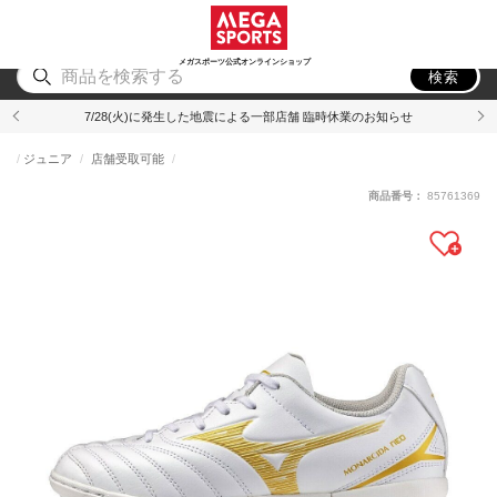
スポーツ
アウトドア
ブランド
アイテム
から探す
から探す
から探す
から探す
メガスポーツ公式オンラインショップ
検索
7/28(火)に発生した地震による一部店舗 臨時休業のお知らせ
ジュニア
店舗受取可能
商品番号：
85761369