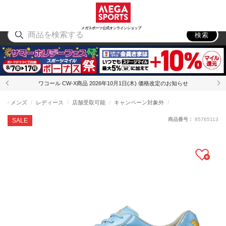
スポーツ
アウトドア
ブランド
アイテム
から探す
から探す
から探す
から探す
メガスポーツ公式オンラインショップ
検索
ワコール CW-X商品 2026年10月1日(木) 価格改定のお知らせ
メンズ
レディース
店舗受取可能
キャンペーン対象外
商品番号：
85765113
SALE