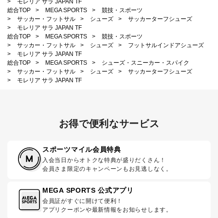
>
モレリア サラ JAPAN TF
総合TOP
>
MEGA SPORTS
>
競技・スポーツ
>
サッカー・フットサル
>
シューズ
>
サッカーターフシューズ
>
モレリア サラ JAPAN TF
総合TOP
>
MEGA SPORTS
>
競技・スポーツ
>
サッカー・フットサル
>
シューズ
>
フットサルインドアシューズ
>
モレリア サラ JAPAN TF
総合TOP
>
MEGA SPORTS
>
シューズ・スニーカー・スパイク
>
サッカー・フットサル
>
シューズ
>
サッカーターフシューズ
>
モレリア サラ JAPAN TF
お得で便利なサービス
スポーツマイル会員特典
入会当日からオトクな特典が盛りだくさん！
会員さま限定のキャンペーンもお見逃しなく。
MEGA SPORTS 公式アプリ
会員証がすぐに開けて便利！
アプリクーポンや最新情報をお知らせします。