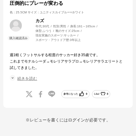
圧倒的にプレーが変わる
色：25.5CM
サイズ：ユニティスカイブルー×ホワイト
カズ
年代:
30代
性別:
男性
身長:
161～165cm
体型:
ふつう
靴のサイズ:
25cm
現在実施のスポーツ:
サッカー
スポーツ・アウトドア歴:
3年以上
週1軽くフットサルする程度のサッカー好き35歳です。
これまでモナルシーダ→モレリアサラプロ→モレリアサラエリートと
試してきました。
足のホールド感はモナルシーダの硬い感じが好きでしたが、ボールタ
続きを読む
ッチがなんとなくイメージと合わなくなってきたのでグレードをあげ
て行きました。
モレリアサラプロは個人的にはホールド感もボールタッチも中途半端
参考になった
0
Like!
0
で合わず。。。
モレリアサラエリートはボールド感◯、ボールタッチ◯とここ最近履
いてました。
足首のグニャッと感が気になる時期には薄めの足首サポーターを併用
※レビューを書くには
ログイン
が必要です。
してました。
今回モレリアサラJapanを初めて購入。スカイブルーの色に一目惚れ。