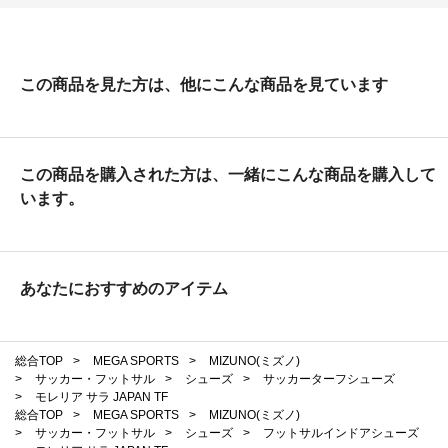
ミズノ公式では私のサイズがもうなかったんですがメガスポーツには
あり、この出会いに即決。
Flexionの薄めの足首サポーターと併用して、ボールド感◎、ボールタ
ッチ◎でした！
この商品を見た方は、他にこんな商品を見ています
特にボールタッチの感覚が圧倒的に向上しました。
キックの際の強弱やトラップからのセカンドタッチの運びなどでボー
ルタッチの感覚が非常に向上していることを実感してます。
このシューズはリピ確定！他のシューズにもう浮気はしません！
この商品を購入された方は、一緒にこんな商品を購入して
います。
あなたにおすすめのアイテム
総合TOP
>
MEGA SPORTS
>
MIZUNO(ミズノ)
>
サッカー・フットサル
>
シューズ
>
サッカーターフシューズ
>
モレリア サラ JAPAN TF
総合TOP
>
MEGA SPORTS
>
MIZUNO(ミズノ)
>
サッカー・フットサル
>
シューズ
>
フットサルインドアシューズ