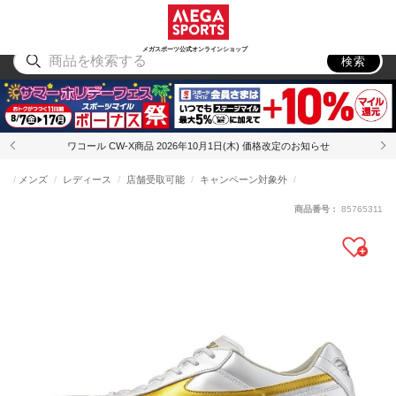
スポーツ
アウトドア
ブランド
アイテム
から探す
から探す
から探す
から探す
メガスポーツ公式オンラインショップ
検索
ワコール CW-X商品 2026年10月1日(木) 価格改定のお知らせ
メンズ
レディース
店舗受取可能
キャンペーン対象外
商品番号：
85765311