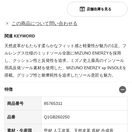
この商品について問い合わせる
関連 KEYWORD
天然皮革がもたらす柔らかなフィット感と軽量性が魅力の1足。フ
ルレングス仕様のミッドソール全面にMIZUNO ENERZYを採用
し、クッション性と反発性を追求。ミズノ史上最高のインソール
用高反発ソール素材を使用した、MIZUNO ENERZY xp INSOLEを
搭載。グリップ性と耐摩耗性を追求したソール意匠も魅力。
特徴
商品番号
85765311
品番
Q1GB260250
素材・生産国
甲材:人工皮革、天然皮革 底材:合成底