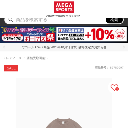
スポーツ
アウトドア
ブランド
アイテム
から探す
から探す
から探す
から探す
メガスポーツ公式オンラインショップ
検索
ワコール CW-X商品 2026年10月1日(木) 価格改定のお知らせ
レディース
店舗受取可能
商品番号：
85780997
SALE