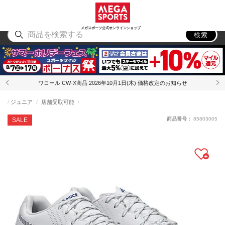
スポーツ
アウトドア
ブランド
アイテム
から探す
から探す
から探す
から探す
メガスポーツ公式オンラインショップ
検索
ワコール CW-X商品 2026年10月1日(木) 価格改定のお知らせ
ジュニア
店舗受取可能
商品番号：
85803005
SALE