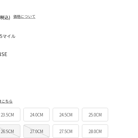
価格について
(税込)
95マイル
NSE
はこちら
23.5CM
24.0CM
24.5CM
25.0CM
26.5CM
27.0CM
27.5CM
28.0CM