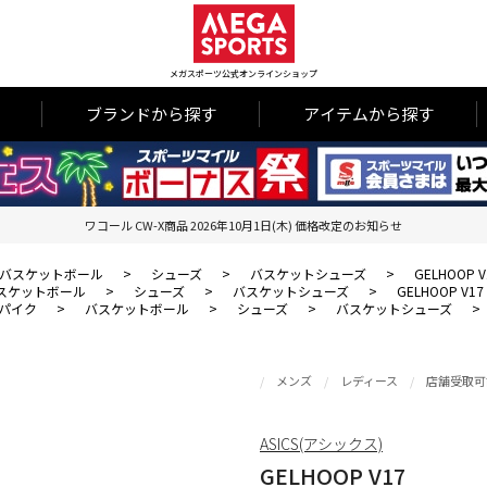
メガスポーツ公式オンラインショップ
ブランドから探す
アイテムから探す
ワコール CW-X商品 2026年10月1日(木) 価格改定のお知らせ
バスケットボール
>
シューズ
>
バスケットシューズ
>
GELHOOP V
スケットボール
>
シューズ
>
バスケットシューズ
>
GELHOOP V17
パイク
>
バスケットボール
>
シューズ
>
バスケットシューズ
>
メンズ
レディース
店舗受取可
ASICS(アシックス)
GELHOOP V17