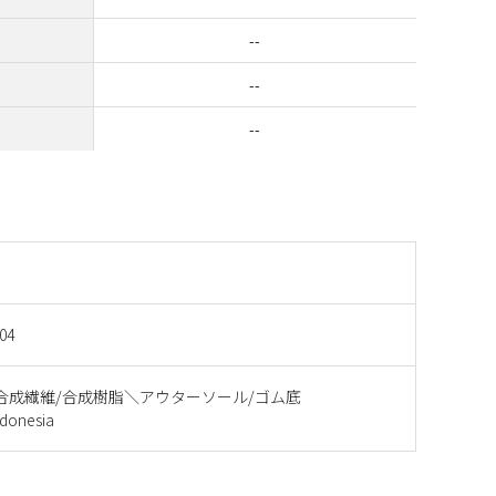
--
--
--
04
合成繊維/合成樹脂＼アウターソール/ゴム底
onesia