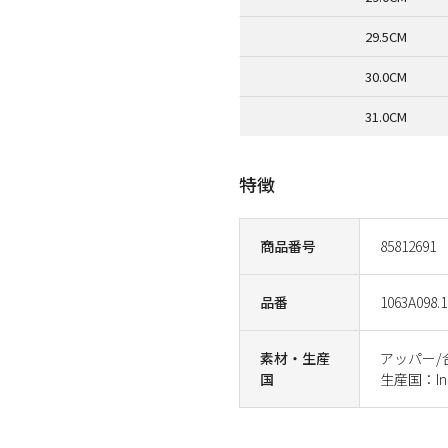
29.5CM
30.0CM
31.0CM
特徴
商品番号
85812691
品番
1063A098.1
素材・生産
アッパー/
国
生産国：Ind