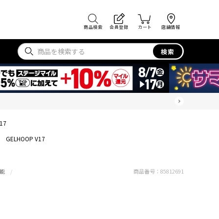
商品検索
会員登録
カート
店舗情報
検索
17
GELHOOP V17
能
商品番号：
85812691