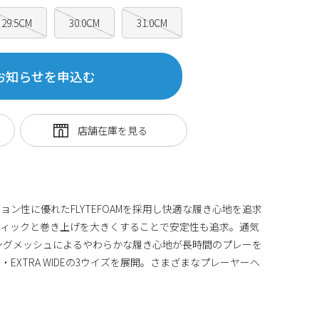
29.5CM
30.0CM
31.0CM
お知らせを申込む
ン性に優れたFLYTEFOAMを採用し快適な履き心地を追求
ティックと巻き上げを大きくすることで安定性も追求。通気
ングメッシュによるやわらかな履き心地が長時間のプレーを
RD・EXTRA WIDEの3ウイズを展開。さまざまなプレーヤーへ