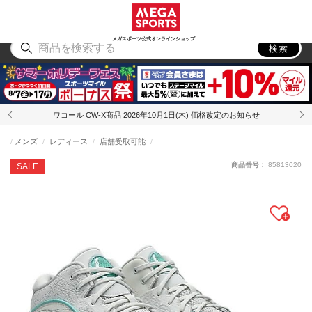
スポーツ
アウトドア
ブランド
アイテム
から探す
から探す
から探す
から探す
メガスポーツ公式オンラインショップ
検索
ワコール CW-X商品 2026年10月1日(木) 価格改定のお知らせ
メンズ
レディース
店舗受取可能
商品番号：
85813020
SALE