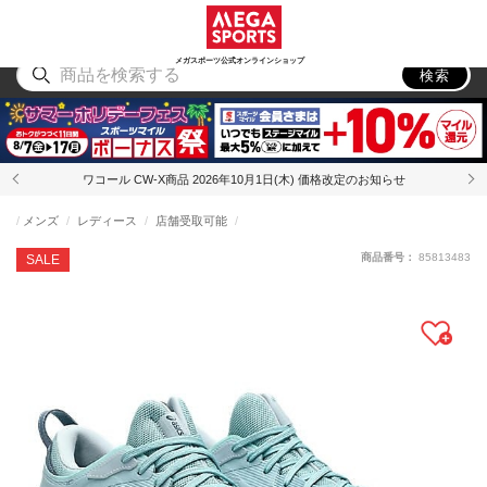
スポーツ
アウトドア
ブランド
アイテム
から探す
から探す
から探す
から探す
メガスポーツ公式オンラインショップ
検索
ワコール CW-X商品 2026年10月1日(木) 価格改定のお知らせ
メンズ
レディース
店舗受取可能
商品番号：
85813483
SALE