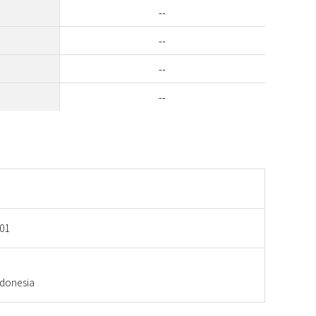
--
--
--
--
01
onesia