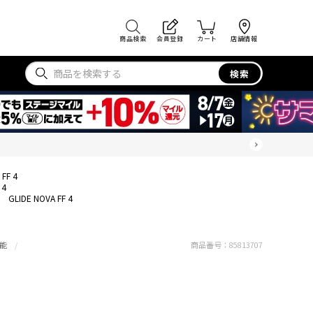
商品検索
会員登録
カート
店舗情報
検索
 FF 4
 4
GLIDE NOVA FF 4
能
商品番号：
85813707