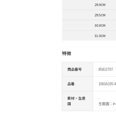
29.0CM
29.5CM
30.0CM
31.0CM
特徴
商品番号
85813707
品番
1063A105.4
素材・生産
-
国
生産国：Ind