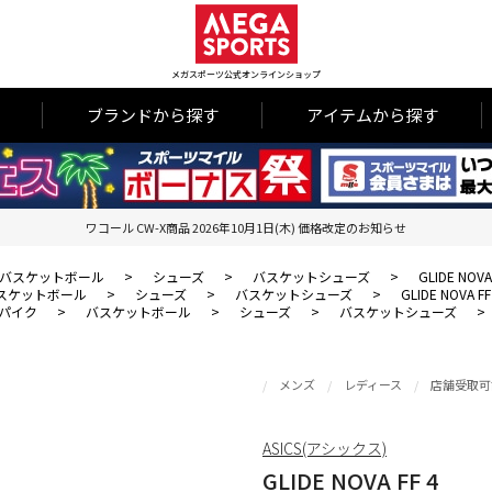
メガスポーツ公式オンラインショップ
ブランドから探す
アイテムから探す
ワコール CW-X商品 2026年10月1日(木) 価格改定のお知らせ
バスケットボール
>
シューズ
>
バスケットシューズ
>
GLIDE NOVA
スケットボール
>
シューズ
>
バスケットシューズ
>
GLIDE NOVA FF
パイク
>
バスケットボール
>
シューズ
>
バスケットシューズ
>
メンズ
レディース
店舗受取可
ASICS(アシックス)
GLIDE NOVA FF 4