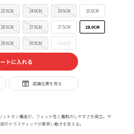
23.5CM
24.0CM
24.5CM
25.0CM
26.5CM
27.0CM
27.5CM
28.0CM
29.5CM
30.0CM
31.0CM
カートに入れる
リットタン構造が、フィット性と着脱のしやすさを両立。サ
足部のトラスティックが素早い動きを支える。