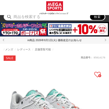
スポーツ
アウトドア
ブランド
アイテム
から探す
から探す
から探す
から探す
メガスポーツ公式オンラインショップ
検索
in商品 2026年9月1日(火) 価格改定のお知らせ
メンズ
レディース
店舗受取可能
商品番号：
85814176
SALE