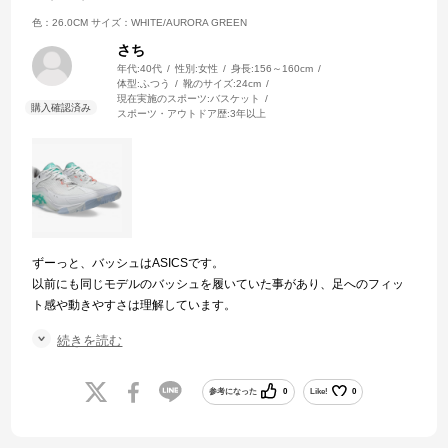
色：26.0CM
サイズ：WHITE/AURORA GREEN
さち
年代:
40代
性別:
女性
身長:
156～160cm
体型:
ふつう
靴のサイズ:
24cm
現在実施のスポーツ:
バスケット
スポーツ・アウトドア歴:
3年以上
ずーっと、バッシュはASICSです。
以前にも同じモデルのバッシュを履いていた事があり、足へのフィッ
ト感や動きやすさは理解しています。
子どもの最後の大会に向けてバッシュを新調し気合いを入れたいタイ
続きを読む
ミングで破格のお値段に飛びつきました。
消耗品なので、品質の良いバッシュがお安く手に入り感謝です✨️
また、バッシュのセール待ってます！
参考になった
0
Like!
0