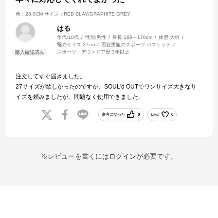
色：28.0CM
サイズ：RED CLAY/GRAPHITE GREY
はる
年代:
10代
性別:
男性
身長:
166～170cm
体型:
大柄
靴のサイズ:
27cm
現在実施のスポーツ:
バスケット
スポーツ・アウトドア歴:
3年以上
注文してすぐ届きました。
27サイズが欲しかったのですが、SOUL'd OUTでワンサイズ大きなサ
イズを頼みましたが、問題なく使用できました。
参考になった
0
Like!
0
※レビューを書くには
ログイン
が必要です。