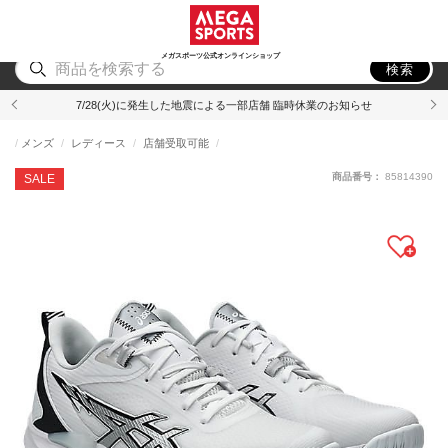
スポーツ
アウトドア
ブランド
アイテム
から探す
から探す
から探す
から探す
メガスポーツ公式オンラインショップ
検索
7/28(火)に発生した地震による一部店舗 臨時休業のお知らせ
メンズ
レディース
店舗受取可能
商品番号：
85814390
SALE