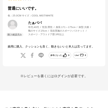
普通にいいです。
色：25.0CM
サイズ：COOL MIST/WHITE
たぁパパ
年代:
40代
性別:
男性
身長:
171～175cm
体型:
大柄
靴のサイズ:
25cm
現在実施のスポーツ:
バスケット
スポーツ・アウトドア歴:
3年以上
娘用に購入、クッションも良く、動きもいいと本人は言ってます。
参考になった
0
Like!
0
※レビューを書くには
ログイン
が必要です。