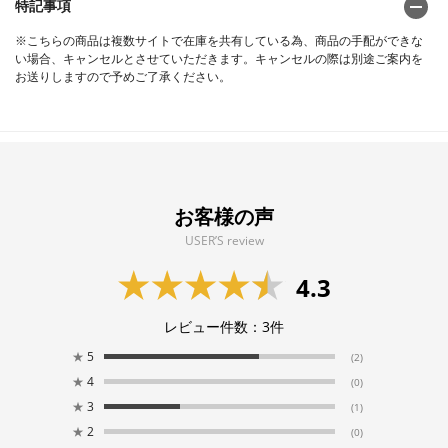
特記事項
※こちらの商品は複数サイトで在庫を共有している為、商品の手配ができな
い場合、キャンセルとさせていただきます。キャンセルの際は別途ご案内を
お送りしますので予めご了承ください。
お客様の声
USER’S review
4.3
レビュー件数：
3
件
★
5
(2)
★
4
(0)
★
3
(1)
★
2
(0)