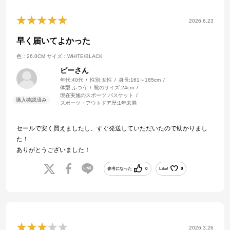
2026.6.23
早く届いてよかった
色：26.0CM
サイズ：WHITE/BLACK
ピーさん
年代:
40代
性別:
女性
身長:
161～165cm
体型:
ふつう
靴のサイズ:
24cm
現在実施のスポーツ:
バスケット
スポーツ・アウトドア歴:
1年未満
セールで安く買えましたし、すぐ発送していただいたので助かりまし
た！
ありがとうございました！
参考になった
0
Like!
0
2026.3.26