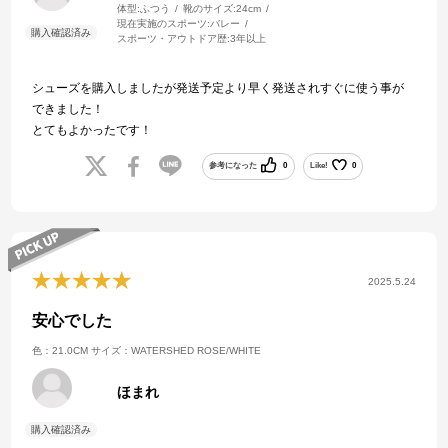
体型:
ふつう
靴のサイズ:
24cm
現在実施のスポーツ:
バレー
スポーツ・アウトドア歴:
3年以上
シューズを購入しましたが発送予定より早く発送されすぐに使う事が
できました！
とてもよかったです！
参考になった
0
Like!
0
2025.5.24
安心でした
色：21.0CM
サイズ：WATERSHED ROSE/WHITE
ほまれ