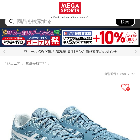
スポーツ
アウトドア
ブランド
アイテム
から探す
から探す
から探す
から探す
メガスポーツ公式オンラインショップ
検索
ワコール CW-X商品 2026年10月1日(木) 価格改定のお知らせ
ジュニア
店舗受取可能
商品番号：
85817062