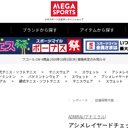
メガスポーツ公式オンラインショップ
ブランドから探す
アイテムから探す
ワコール CW-X商品 2026年10月1日(木) 価格改定のお知らせ
式テニス・ソフトテニス
>
テニスウェア
>
スウェット
>
アシメレ
ドミントン
>
バドミントンウェア
>
スウェット
>
アシメレイヤー
アル
>
硬式テニス・ソフトテニス
>
テニスウェア
>
スウェット
レディース
店舗受取可能
ADMIRAL(アドミラル)
アシメレイヤードチェ