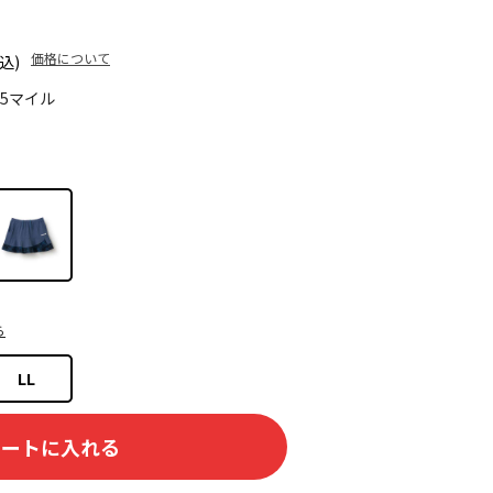
価格について
込)
85マイル
ら
LL
カートに入れる