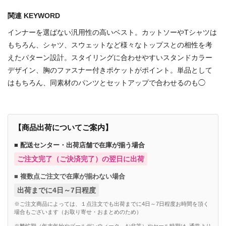
関連 KEYWORD
インナーを選ばない汎用性の高いベスト。カットソーやTシャツは
もちろん、シャツ、スウェットなど様々なトップスとの相性を考
えたパターン設計。スタイリングに合わせやすいスタンドカラー
デザイン、胸のファスナー付きポケットがポイント。単品として
はもちろん、同素材のパンツとセットアップで合わせるのも◯
【商品出荷についてご案内】
■ 配送センター・出荷店舗で在庫が揃う場合
ご注文完了（ご決済完了）の翌日に出荷
■ 複数点ご注文で在庫が揃わない場合
出荷までに4日～7日程度
※ご注文商品によっては、１点注文でも出荷までに4日～7日程度お時間を頂く
場合もございます（お取り寄せ・おまとめのため）
※繁忙期（年末年始やゴールデンウィーク、お盆等）やセール時期は, 通常より