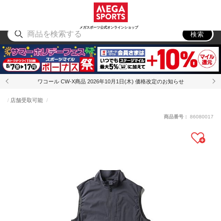
スポーツ
アウトドア
ブランド
アイテム
から探す
から探す
から探す
から探す
メガスポーツ公式オンラインショップ
検索
ワコール CW-X商品 2026年10月1日(木) 価格改定のお知らせ
店舗受取可能
商品番号：
86080017