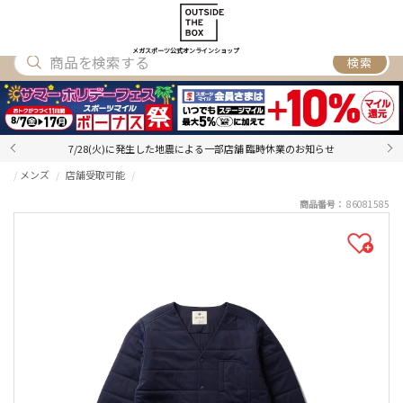
SHOES
WEAR
ACCESSORY
BRAND
RANKING
メガスポーツ公式オンラインショップ
検索
7/28(火)に発生した地震による一部店舗 臨時休業のお知らせ
メンズ
店舗受取可能
商品番号：
86081585