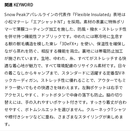
関連 KEYWORD
Snow Peakアパレルラインの代表作『Flexible Insulated』表地は
小松マテーレ「エアシャットNT」を採用。素材の表裏に特殊ポリ
マーで薄膜コーティング加工を施した、防風・撥水・ストレッチ性
を併せ持つ機能性ファブリックです。中わたには寒冷地に生息す
る獣の獣毛構造を模した東レ「3DeFX+」を使い、保温性を確保し
ながら蒸れを防ぐ、相反する機能を両立。裏地には帯電防止加工
が施されています。生地、中わた、糸、すべてがストレッチする快
適な着心地が魅力で、すべて環境配慮のリサイクル素材です。日々
の着こなしからキャンプまで、スタンダードに活躍する定番型Vネ
ックカーディガン。ストレッチ性に優れることで、アウターでもミ
ドラー使いでもその快適さを味わえます。左胸ポケットは右手で
アクセスしやすく、ドットボタンで中身の落下も防止。脇の切り
替えには、手の入れやすいポケット付きです。すっきり着丈が合わ
せやすく、ボトムシルエットを選びません。クルーネックTシャツ
や襟付きシャツなどに重ね、さまざまなスタイリングが楽しめま
す。