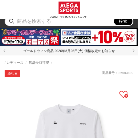
スポーツ
アウトドア
ブランド
アイテム
から探す
から探す
から探す
から探す
メガスポーツ公式オンラインショップ
検索
ゴールドウィン商品 2026年8月25日(火) 価格改定のお知らせ
レディース
店舗受取可能
商品番号：
86083839
SALE