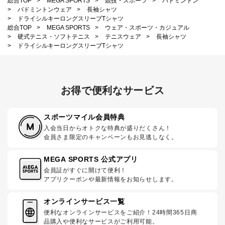
総合TOP
>
MEGA SPORTS
>
競技・スポーツ
>
バドミントン
>
バドミントンウェア
>
長袖シャツ
>
ドライシルキーロングスリーブTシャツ
総合TOP
>
MEGA SPORTS
>
ウェア・スポーツ・カジュアル
>
硬式テニス・ソフトテニス
>
テニスウェア
>
長袖シャツ
>
ドライシルキーロングスリーブTシャツ
お得で便利なサービス
スポーツマイル会員特典
入会当日からオトクな特典が盛りだくさん！
会員さま限定のキャンペーンもお見逃しなく。
MEGA SPORTS 公式アプリ
会員証がすぐに開けて便利！
アプリクーポンや最新情報をお知らせします。
オンラインサービス一覧
便利なオンラインサービスをご紹介！24時間365日商
品購入や便利なサービスがご利用可能。