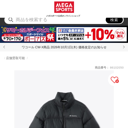
スポーツ
アウトドア
ブランド
アイテム
から探す
から探す
から探す
から探す
メガスポーツ公式オンラインショップ
検索
ワコール CW-X商品 2026年10月1日(木) 価格改定のお知らせ
店舗受取可能
商品番号：
86102050