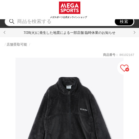
スポーツ
アウトドア
ブランド
アイテム
から探す
から探す
から探す
から探す
メガスポーツ公式オンラインショップ
検索
7/28(火)に発生した地震による一部店舗 臨時休業のお知らせ
店舗受取可能
商品番号：
86102167