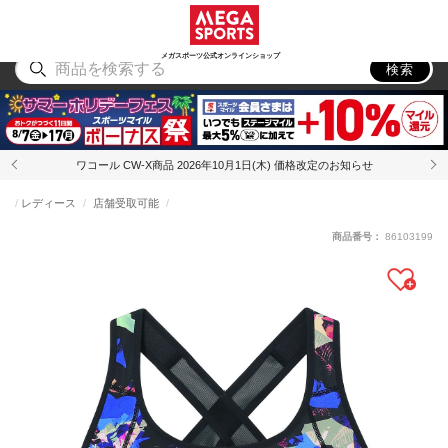
スポーツ
アウトドア
ブランド
アイテム
から探す
から探す
から探す
から探す
メガスポーツ公式オンラインショップ
検索
ワコール CW-X商品 2026年10月1日(木) 価格改定のお知らせ
レディース
店舗受取可能
商品番号：
86103199