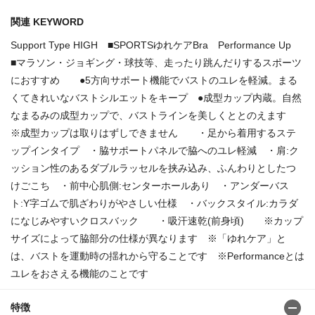
関連 KEYWORD
Support Type HIGH ■SPORTSゆれケアBra Performance Up
■マラソン・ジョギング・球技等、走ったり跳んだりするスポーツ
におすすめ ●5方向サポート機能でバストのユレを軽減。まる
くてきれいなバストシルエットをキープ ●成型カップ内蔵。自然
なまるみの成型カップで、バストラインを美しくととのえます
※成型カップは取りはずしできません ・足から着用するステ
ップインタイプ ・脇サポートパネルで脇へのユレ軽減 ・肩:ク
ッション性のあるダブルラッセルを挟み込み、ふんわりとしたつ
けごこち ・前中心肌側:センターホールあり ・アンダーバス
ト:Y字ゴムで肌ざわりがやさしい仕様 ・バックスタイル:カラダ
になじみやすいクロスバック ・吸汗速乾(前身頃) ※カップ
サイズによって脇部分の仕様が異なります ※「ゆれケア」と
は、バストを運動時の揺れから守ることです ※Performanceとは
ユレをおさえる機能のことです
特徴