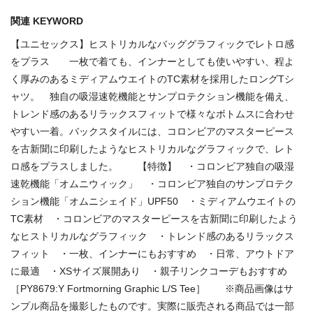
関連 KEYWORD
【ユニセックス】ヒストリカルなバッググラフィックでレトロ感
をプラス 一枚で着ても、インナーとしても使いやすい、程よ
く厚みのあるミディアムウエイトのTC素材を採用したロングTシ
ャツ。 独自の吸湿速乾機能とサンプロテクション機能を備え、
トレンド感のあるリラックスフィットで様々なボトムスに合わせ
やすい一着。バックスタイルには、コロンビアのマスターピース
を古新聞に印刷したようなヒストリカルなグラフィックで、レト
ロ感をプラスしました。 【特徴】 ・コロンビア独自の吸湿
速乾機能「オムニウィック」 ・コロンビア独自のサンプロテク
ション機能「オムニシェイド」UPF50 ・ミディアムウエイトの
TC素材 ・コロンビアのマスターピースを古新聞に印刷したよう
なヒストリカルなグラフィック ・トレンド感のあるリラックス
フィット ・一枚、インナーにもおすすめ ・日常、アウトドア
に最適 ・XSサイズ展開あり ・親子リンクコーデもおすすめ
［PY8679:Y Fortmorning Graphic L/S Tee］ ※商品画像はサ
ンプル商品を撮影したものです。実際に販売される商品では一部