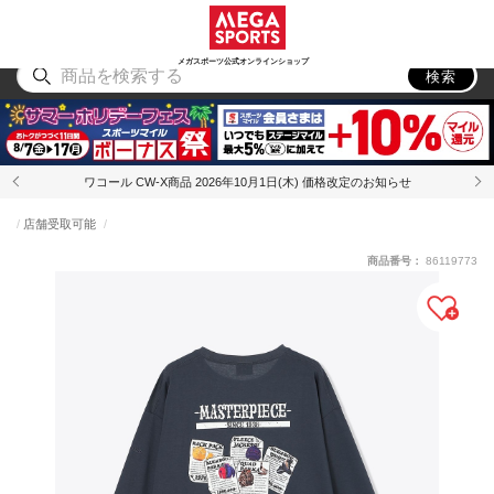
スポーツ
アウトドア
ブランド
アイテム
から探す
から探す
から探す
から探す
メガスポーツ公式オンラインショップ
検索
ワコール CW-X商品 2026年10月1日(木) 価格改定のお知らせ
店舗受取可能
商品番号：
86119773