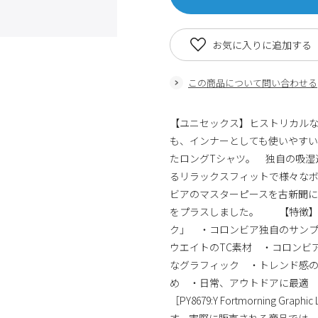
お気に入りに追加する
この商品について問い合わせる
【ユニセックス】ヒストリカル
も、インナーとしても使いやすい
たロングTシャツ。 独自の吸湿
るリラックスフィットで様々な
ビアのマスターピースを古新聞
をプラスしました。 【特徴】
ク」 ・コロンビア独自のサンプ
ウエイトのTC素材 ・コロンビ
なグラフィック ・トレンド感
め ・日常、アウトドアに最適
［PY8679:Y Fortmorning
す。実際に販売される商品では