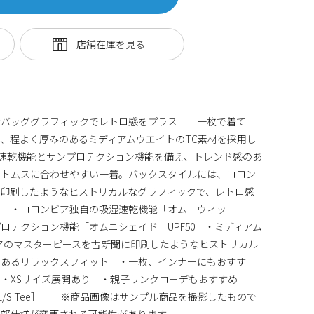
なバッググラフィックでレトロ感をプラス 一枚で着て
、程よく厚みのあるミディアムウエイトのTC素材を採用し
速乾機能とサンプロテクション機能を備え、トレンド感のあ
ボトムスに合わせやすい一着。バックスタイルには、コロン
に印刷したようなヒストリカルなグラフィックで、レトロ感
 ・コロンビア独自の吸湿速乾機能「オムニウィッ
ロテクション機能「オムニシェイド」UPF50 ・ミディアム
アのマスターピースを古新聞に印刷したようなヒストリカル
のあるリラックスフィット ・一枚、インナーにもおすす
 ・XSサイズ展開あり ・親子リンクコーデもおすすめ
 Graphic L/S Tee］ ※商品画像はサンプル商品を撮影したもので
一部仕様が変更される可能性があります。