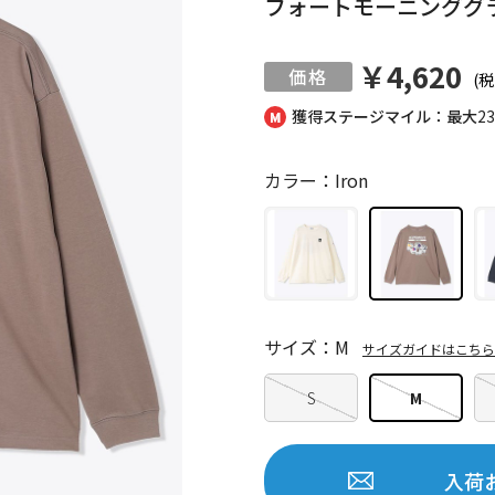
フォートモーニンググ
￥4,620
(税
獲得ステージマイル：最大
2
カラー：Iron
サイズ：M
サイズガイドはこちら
S
M
入荷