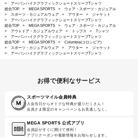
>
アーバンハイクグラフィックショートスリーブTシャツ
総合TOP
>
MEGA SPORTS
>
ウェア・スポーツ・カジュアル
>
スポーツ・カジュアルウェア
>
アウター
>
ジャケット
>
アーバンハイクグラフィックショートスリーブTシャツ
総合TOP
>
MEGA SPORTS
>
ウェア・スポーツ・カジュアル
>
アウトドア・カジュアルウェア
>
トップス
>
Tシャツ
>
アーバンハイクグラフィックショートスリーブTシャツ
総合TOP
>
MEGA SPORTS
>
Columbia(コロンビア)
>
スポーツ・カジュアルウェア
>
アウター
>
ジャケット
>
アーバンハイクグラフィックショートスリーブTシャツ
お得で便利なサービス
スポーツマイル会員特典
入会当日からオトクな特典が盛りだくさん！
会員さま限定のキャンペーンもお見逃しなく。
MEGA SPORTS 公式アプリ
会員証がすぐに開けて便利！
アプリクーポンや最新情報をお知らせします。